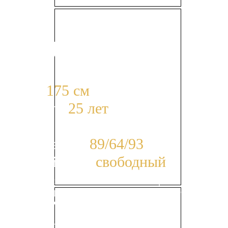
Модель №18
Рост:
175 см
Возраст:
25 лет
Размер одежды:
Параметры:
89/64/93
Английский:
свободный
Опыт в промо более 5 лет. Хостес и промо-
модель от брендов «Audi Quattro winter Cup
2020», «Skoda» 2019, «Volkswagen Touareg».
Стендистка на масштабных мероприятиях
таких, как ИМИС, ПМЭФ, Кальянная