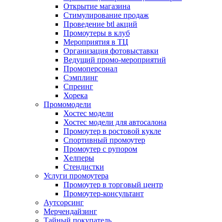
Открытие магазина
Стимулирование продаж
Проведение btl акций
Промоутеры в клуб
Мероприятия в ТЦ
Организация фотовыставки
Ведущий промо-мероприятий
Промоперсонал
Сэмплинг
Спреинг
Хорека
Промомодели
Хостес модели
Хостес модели для автосалона
Промоутер в ростовой кукле
Спортивный промоутер
Промоутер с рупором
Хелперы
Стендистки
Услуги промоутера
Промоутер в торговый центр
Промоутер-консультант
Аутсорсинг
Мерчендайзинг
Тайный покупатель