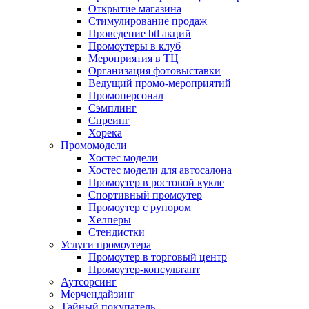
Открытие магазина
Стимулирование продаж
Проведение btl акций
Промоутеры в клуб
Мероприятия в ТЦ
Организация фотовыставки
Ведущий промо-мероприятий
Промоперсонал
Сэмплинг
Спреинг
Хорека
Промомодели
Хостес модели
Хостес модели для автосалона
Промоутер в ростовой кукле
Спортивный промоутер
Промоутер с рупором
Хелперы
Стендистки
Услуги промоутера
Промоутер в торговый центр
Промоутер-консультант
Аутсорсинг
Мерчендайзинг
Тайный покупатель