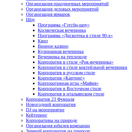
Организация праздничных мероприятий
Организация деловых мероприятий
Организация ярмарок
Шоу
Программа «Гэтсби-шоу»
Космическая вечеринка
Программа «Дискотека в стиле 90-х»
Квиз
Винное казино
Кулинарная вечеринка
Вечеринка на теплоходе
Корпоратив в стиле «Рок-вечеринка»
Корпоратив в стиле коктейльной вечеринки
Корпоратив в русском стиле
Корпоратив «Картинг»
Корпоративная игра «Мафия»
Корпоратив в Восточном стиле
Корпоратив в итальянском стиле
Корпоратив 23 Февраля
Новогодний корпоратив
DJ на мероприятие
Кейтеринг
Корпоративы на природе
Организация юбилея компании
Зимний корпоратив на природе