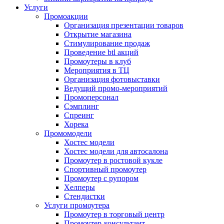
Услуги
Промоакции
Организация презентации товаров
Открытие магазина
Стимулирование продаж
Проведение btl акций
Промоутеры в клуб
Мероприятия в ТЦ
Организация фотовыставки
Ведущий промо-мероприятий
Промоперсонал
Сэмплинг
Спреинг
Хорека
Промомодели
Хостес модели
Хостес модели для автосалона
Промоутер в ростовой кукле
Спортивный промоутер
Промоутер с рупором
Хелперы
Стендистки
Услуги промоутера
Промоутер в торговый центр
Промоутер-консультант