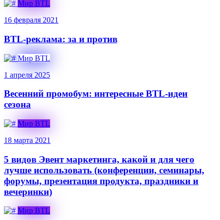
Мир BTL
16 февраля 2021
BTL-реклама: за и против
Мир BTL
1 апреля 2025
Весенний промобум: интересные BTL-идеи
сезона
Мир BTL
18 марта 2021
5 видов Эвент маркетинга, какой и для чего
лучше использовать (конференции, семинары,
форумы, презентация продукта, праздники и
вечеринки)
Мир BTL