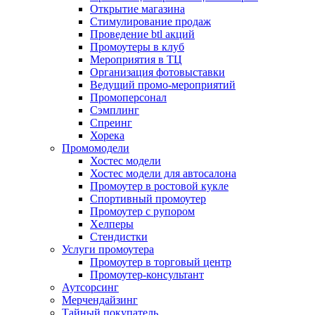
Открытие магазина
Стимулирование продаж
Проведение btl акций
Промоутеры в клуб
Мероприятия в ТЦ
Организация фотовыставки
Ведущий промо-мероприятий
Промоперсонал
Сэмплинг
Спреинг
Хорека
Промомодели
Хостес модели
Хостес модели для автосалона
Промоутер в ростовой кукле
Спортивный промоутер
Промоутер с рупором
Хелперы
Стендистки
Услуги промоутера
Промоутер в торговый центр
Промоутер-консультант
Аутсорсинг
Мерчендайзинг
Тайный покупатель