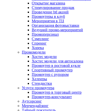
Открытие магазина
Стимулирование продаж
Проведение btl акций
Промоутеры в клуб
Мероприятия в ТЦ
Организация фотовыставки
Ведущий промо-мероприятий
Промоперсонал
Сэмплинг
Спреинг
Хорека
Промомодели
Хостес модели
Хостес модели для автосалона
Промоутер в ростовой кукле
Спортивный промоутер
Промоутер с рупором
Хелперы
Стендистки
Услуги промоутера
Промоутер в торговый центр
Промоутер-консультант
Аутсорсинг
Мерчендайзинг
Тайный покупатель