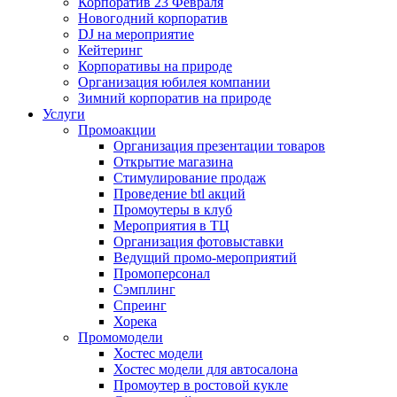
Корпоратив 23 Февраля
Новогодний корпоратив
DJ на мероприятие
Кейтеринг
Корпоративы на природе
Организация юбилея компании
Зимний корпоратив на природе
Услуги
Промоакции
Организация презентации товаров
Открытие магазина
Стимулирование продаж
Проведение btl акций
Промоутеры в клуб
Мероприятия в ТЦ
Организация фотовыставки
Ведущий промо-мероприятий
Промоперсонал
Сэмплинг
Спреинг
Хорека
Промомодели
Хостес модели
Хостес модели для автосалона
Промоутер в ростовой кукле