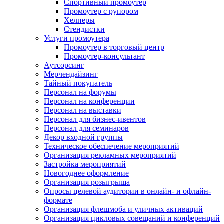
Спортивный промоутер
Промоутер с рупором
Хелперы
Стендистки
Услуги промоутера
Промоутер в торговый центр
Промоутер-консультант
Аутсорсинг
Мерчендайзинг
Тайный покупатель
Персонал на форумы
Персонал на конференции
Персонал на выставки
Персонал для бизнес-ивентов
Персонал для семинаров
Декор входной группы
Техническое обеспечение мероприятий
Организация рекламных мероприятий
Застройка мероприятий
Новогоднее оформление
Организация розыгрыша
Опросы целевой аудитории в онлайн- и офлайн-
формате
Организация флешмоба и уличных активаций
Организация цикловых совещаний и конференций