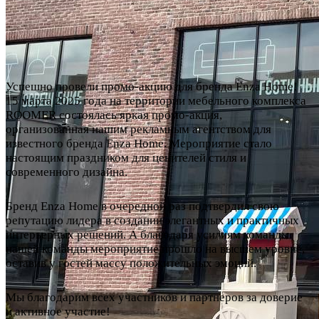
Успешно провели промо-акцию для бренда Enza Home!
15 марта 2025 года на территории мебельного комплекса
ROOMER состоялась яркая промо-акция,
организованная нашим рекламным агентством для
известного бренда Enza Home. Мероприятие стало
настоящим праздником для ценителей стиля и
современного дизайна.
Бренд Enza Home в очередной раз подтвердил свою
репутацию лидера в создании элегантных и практичных
интерьерных решений. А благодаря усилиям команды
нашей команды мероприятие прошло на высшем уровне,
оставив у гостей массу положительных эмоций.
Мы благодарим всех участников и партнеров за доверие
и активное участие!