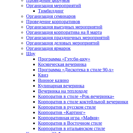
Проведение форумов
Организация мероприятий
Тимбилдинг
Организация семинаров
Проведение корпоративов
Организация выездных мероприятий
Организация корпоратива на 8 марта
Организация праздничных мероприятий
Организация деловых мероприятий
Организация ярмарок
Шоу
Программа «Гэтсби-шоу»
Космическая вечеринка
Программа «Дискотека в стиле 90-х»
Квиз
Винное казино
Кулинарная вечеринка
Вечеринка на теплоходе
Корпоратив в стиле «Рок-вечеринка»
Корпоратив в стиле коктейльной вечеринки
Корпоратив в русском стиле
Корпоратив «Картинг»
Корпоративная игра «Мафия»
Корпоратив в Восточном стиле
Корпоратив в итальянском стиле