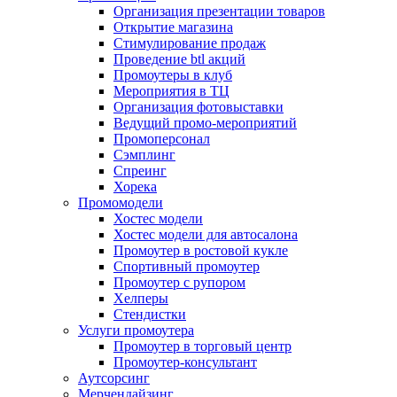
Организация презентации товаров
Открытие магазина
Стимулирование продаж
Проведение btl акций
Промоутеры в клуб
Мероприятия в ТЦ
Организация фотовыставки
Ведущий промо-мероприятий
Промоперсонал
Сэмплинг
Спреинг
Хорека
Промомодели
Хостес модели
Хостес модели для автосалона
Промоутер в ростовой кукле
Спортивный промоутер
Промоутер с рупором
Хелперы
Стендистки
Услуги промоутера
Промоутер в торговый центр
Промоутер-консультант
Аутсорсинг
Мерчендайзинг