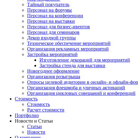
Тайный покупатель
Персонал на форумы
Персонал на конференции
Персонал на выставки
Персонал для бизнес-ивентов
Персонал для семинаров
Декор входной группы
Техническое обеспечение мероприятий
Организация рекламных мероприятий
Застройка мероприятий
Изготовление декораций для мероприятий
Застройка стенда для выставки
Новогоднее оформление
Организация розыгрыша
Опросы целевой аудитории в онлайн- и офлайн-фо
Организация флешмоба и уличных активаций
Организация цикловых совещаний и конференций
Стоимость
Стоимость
Расчет стоимости
Портфолио
Новости и Статьи
Статьи
Новости
О компании