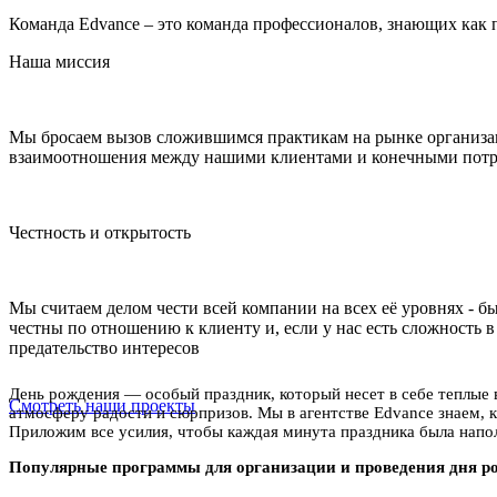
Команда Edvance
– это команда профессионалов, знающих как 
Наша миссия
Мы бросаем вызов сложившимся практикам на рынке организац
взаимоотношения между нашими клиентами и конечными потреб
Честность и открытость
Мы считаем делом чести всей компании на всех её уровнях - 
честны по отношению к клиенту и, если у нас есть сложность в 
предательство интересов
День рождения — особый праздник, который несет в себе теплые 
Смотреть наши проекты
атмосферу радости и сюрпризов. Мы в агентстве Edvance знаем, к
Приложим все усилия, чтобы каждая минута праздника была напо
Популярные программы для организации и проведения дня р