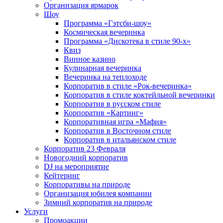
Организация ярмарок
Шоу
Программа «Гэтсби-шоу»
Космическая вечеринка
Программа «Дискотека в стиле 90-х»
Квиз
Винное казино
Кулинарная вечеринка
Вечеринка на теплоходе
Корпоратив в стиле «Рок-вечеринка»
Корпоратив в стиле коктейльной вечеринки
Корпоратив в русском стиле
Корпоратив «Картинг»
Корпоративная игра «Мафия»
Корпоратив в Восточном стиле
Корпоратив в итальянском стиле
Корпоратив 23 Февраля
Новогодний корпоратив
DJ на мероприятие
Кейтеринг
Корпоративы на природе
Организация юбилея компании
Зимний корпоратив на природе
Услуги
Промоакции