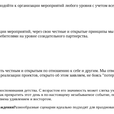
подойти к организации мероприятий любого уровня с учетом вс
ии мероприятий, через свои честные и открытые принципы мы с
ителями на уровне созидательного партнерства.
быть честным и открытым по отношению к себе и другим. Мы отв
реализации проектов, открыто об этом заявляем, не боясь "потер
воспоминания детства. С возрастом его значимость может слегка 
ак превратить этот день в по-настоящему незабываемое событие, п
лнена удивлением и восторгом.
ождения
Разнообразные сценарии идеально подходят для празднова